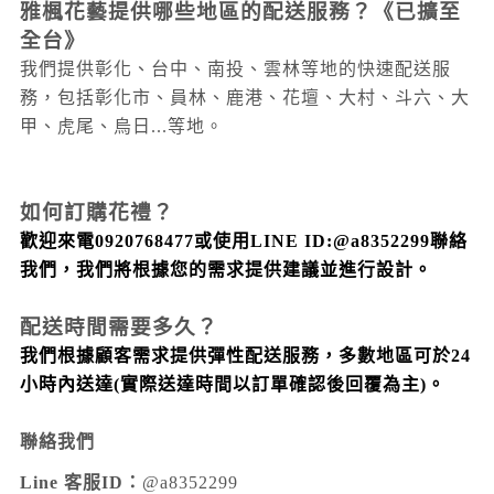
雅楓花藝提供哪些地區的配送服務？
《已擴至
全台》
我們提供彰化、台中、南投、雲林等地的快速配送服
務，包括彰化市、員林、鹿港、花壇、大村
、斗六
、大
甲
、虎尾
、烏日...
等地。
如何訂購花禮？
歡迎來電0920768477或使用LINE ID:@a8352299聯絡
我們，我們將根據您的需求提供建議並進行設計。
配送時間需要多久？
我們根據顧客需求提供彈性配送服務，多數地區可於24
小時內送達
(實際送達時間以訂單確認後回覆為主)
。
聯絡我們
Line 客服ID：
@a8352299