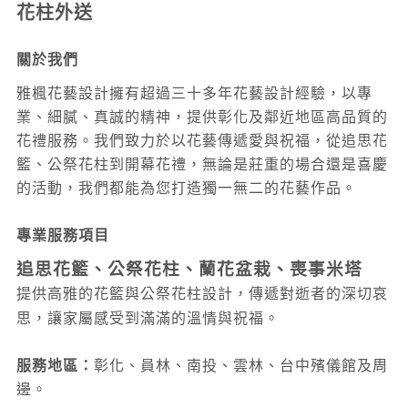
花柱外送
關於我們
雅楓花藝設計擁有超過三十多年花藝設計經驗，以專
業、細膩、真誠的精神，提供彰化及鄰近地區高品質的
花禮服務。我們致力於以花藝傳遞愛與祝福，從追思花
籃、公祭花柱到開幕花禮，無論是莊重的場合還是喜慶
的活動，我們都能為您打造獨一無二的花藝作品。
專業服務項目
追思花籃、公祭花柱、蘭花盆栽、喪事米塔
提供高雅的花籃與公祭花柱設計，傳遞對逝者的深切哀
思，讓家屬感受到滿滿的溫情與祝福。
服務地區：
彰化、員林、南投
、雲林
、台中
殯儀館及周
邊。