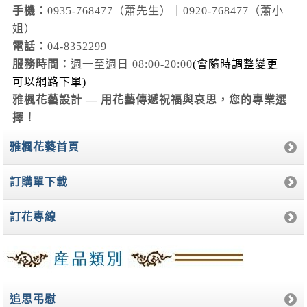
手機：
0935-768477（蕭先生）｜0920-768477（蕭小
姐）
電話：
04-8352299
服務時間：
週一至週日 08:00-20:00
(會隨時調整變更_
可以網路下單)
雅楓花藝設計 — 用花藝傳遞祝福與哀思，您的專業選
擇！
雅楓花藝首頁
訂購單下載
訂花專線
追思弔慰