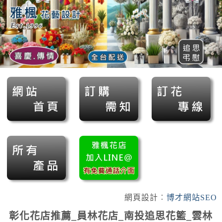
網頁設計︰
博才網站SEO
彰化花店推薦_員林花店_南投追思花籃_雲林