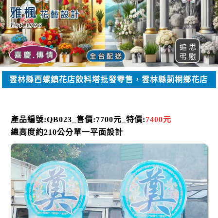
雲林縣西螺鎮花店飲料塔批發零售，雲林縣莿桐鄉花店
產品編號:Q
B023_
售
價:7700
元_
特價:
7400
元
總高度約210公分單一平面設計