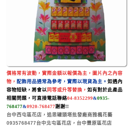
價格常有波動，實際金額以報價為主，
圖片內之內容
物，
配飾用品
通常為參考，
實際以現貨為主。
如遇內
容物短缺，將會以
同
等
或
升等
替換，
如有對於此
產品
相關
問題，可直接電話聯絡
04-8352299
&
0935-
768477
&
0920-768477
謝謝!
!
台中西屯區花店，
追思罐頭塔批發廠商雅楓花藝
0935768477
台中北屯區花店，台中豐原區花店