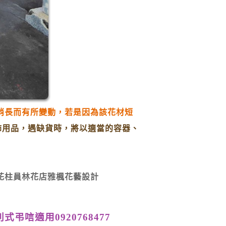
消長而
有所變動，若是因為該花材短
配飾用品，遇缺貨時，將以適當的容器、
花柱員林花店雅楓花藝設計
弔唁適用0920768477