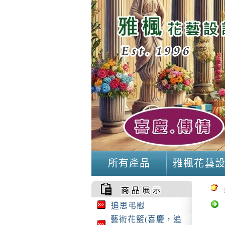
所有產品
雅楓花藝
追思弔慰
藝術花籃(喜慶，追