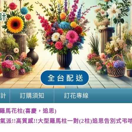
設計
訂購須知
訂花專線
羅馬花柱(喜慶，追思)
氣派!!高質感!!大型羅馬柱一對(2柱)追思告別式弔唁適