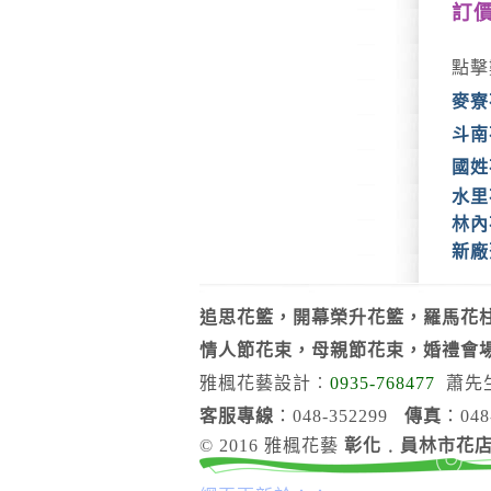
訂價
點擊
麥寮
斗南
國姓
水里
林內
新廠
追思花籃，開幕榮升花籃，羅馬花柱
情人節花束，母親節花束，婚禮會
雅楓花藝設計︰
0935-768477
蕭先
客服專線
：048-352299
傳真
：048
© 2016 雅楓花藝
彰化﹒員林市花