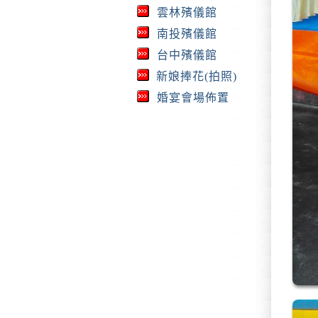
雲林殯儀館
南投殯儀館
台中殯儀館
新娘捧花(拍照)
婚宴會場佈置