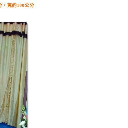
分，寬約
100
公分