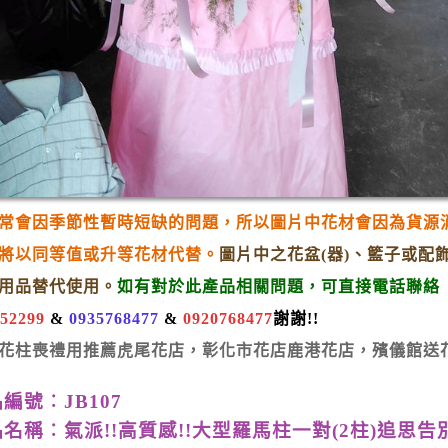
常會因季節性暫時短缺的問題，所以圖片中花材會因為貨源
將以同等值或升等花材代替。
圖片中
之花盆(器)、籃子或
用品替
代使用。
如有對於此產品相關
問題，可直接電話聯絡
352299
&
0935768477
&
0920768477
謝謝!!
花柱喪禮用推薦虎尾花店，彰化市花店鹿港花店，殯儀館送
編號︰JB107
名稱︰氣派!!高質感!!大型羅馬柱一對(2柱)追思告別式