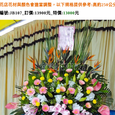
花店花材與顏色會適當調整，以下規格提供參考
:
高約
250
公
編號:JB107
_
訂價:1390
0
元
_
特價:
13000
元