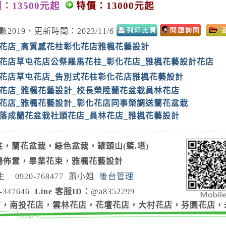
：13500元起
特價：13000元起
數2019，更新時間：2023/11/6
花店_高質感花柱彰化花店雅楓花藝設計
花店草屯花店公祭羅馬花柱_彰化花店_雅楓花藝設計花店
花店草屯花店_告別式花柱彰化花店雅楓花藝設計
花店_雅楓花藝設計_校長榮陞蘭花盆栽員林花店
花店_雅楓花藝設計_彰化花店同事榮調送蘭花盆栽
落成蘭花盆栽社頭花店_員林花店_雅楓花藝設計
，蘭花盆栽，綠色盆栽，罐頭山(籃.塔)
場佈置，畢業花束，雅楓花藝設計
生
0920-768477
蕭小姐
後台管理
-347646
Line 客服ID：
@a8352299
店，南投花店，雲林花店，花壇花店，大村花店，芬園花店，