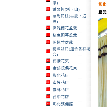
思)
彰化
罐頭籃(塔，山)
產品
羅馬花柱(喜慶，追
思)
高雅蘭花盆栽
綠色開幕盆栽
開運竹盆栽
精緻盆花(適合各種場
合)
傳情花束
金莎玩偶花束
彰化花店
南投花店
雲林花店
台中花店
彰化殯儀館