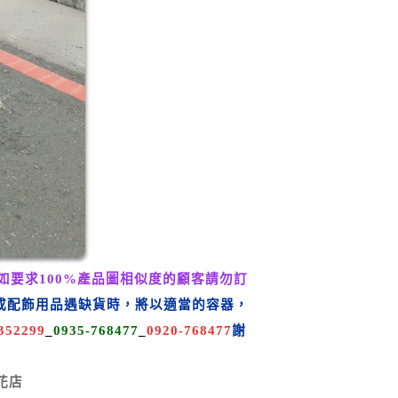
如要求100%產品圖
相似
度的顧客請勿訂
或配飾用品遇缺貨時，將以適當的容器，
352299
_
0935-768477
_
0920-768477
謝
花店