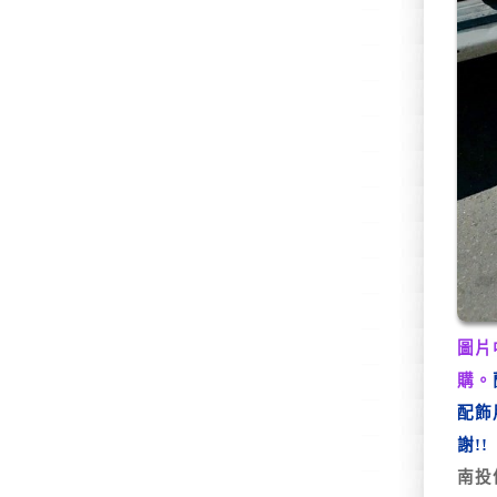
圖片
購。
配飾
謝!!
南投