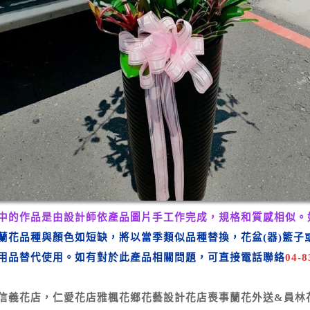
中的作品是由設計師依產品圖片手工作完成，
規格和質感相似。
蘭花品種與顏色如短缺，將以當季類似品種替換，花盆(器)籃
子
用品替代使用。
如有對於
此產品相關問題，可直接電話聯絡
04-8
信義花店，仁愛花店
雅楓花鄉花藝設計花店喪事蘭花外送&員林