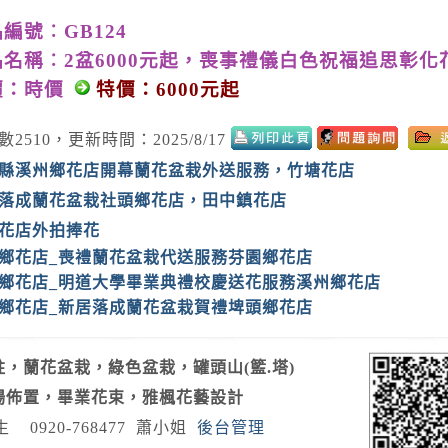
編號︰GB124
品名稱︰2盆6000元起，喪事禮儀白色祝福追思彰
價：時價
特價：6000元起
數2510，更新時間：2025/8/17
縣溪州鄉花店開幕蘭花盆栽外送服務，竹塘花店
落成蘭花盆栽社頭鄉花店，田中鎮花店
花店外拍捧花
鄉花店_喪禮蘭花盆栽代送服務芬園鄉花店
鄉花店_明道大學畢業典禮校慶送花服務溪州鄉花店
鄉花店_新居落成蘭花盆栽賀禮埤頭鄉花店
，蘭花盆栽，綠色盆栽，罐頭山(籃.塔)
場佈置，畢業花束，雅楓花藝設計
生
0920-768477
蕭小姐
後台管理