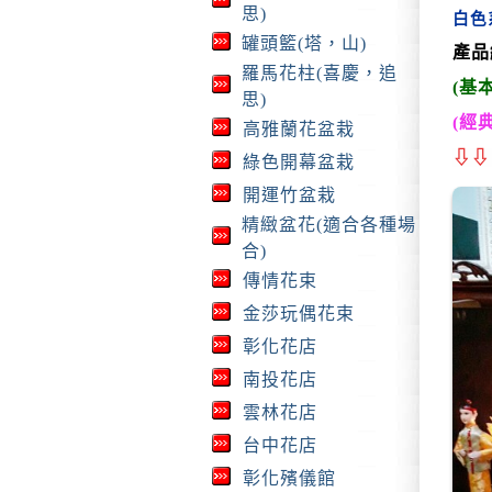
思)
白色
罐頭籃(塔，山)
產品
羅馬花柱(喜慶，追
(基
思)
(經
高雅蘭花盆栽
⇩
⇩
綠色開幕盆栽
開運竹盆栽
精緻盆花(適合各種場
合)
傳情花束
金莎玩偶花束
彰化花店
南投花店
雲林花店
台中花店
彰化殯儀館