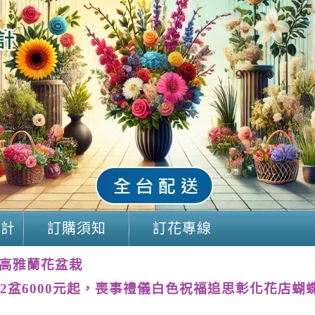
設計
訂購須知
訂花專線
高雅蘭花盆栽
2盆6000元起，喪事禮儀白色祝福追思彰化花店蝴