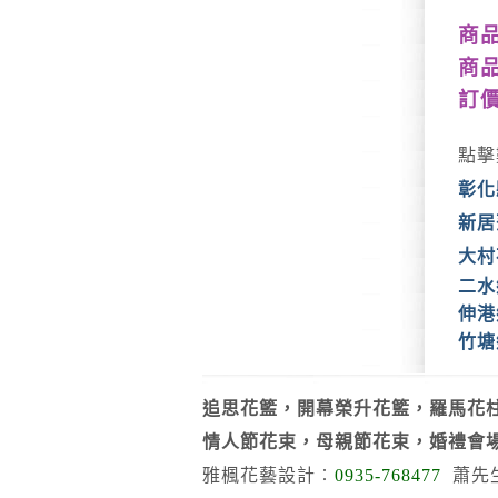
商品
商
訂
點擊
彰化
新居
大村
二水
伸港
竹塘
追思花籃，開幕榮升花籃，羅馬花柱
情人節花束，母親節花束，婚禮會
雅楓花藝設計︰
0935-768477
蕭先