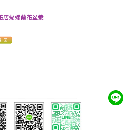
化花店蝴蝶蘭花盆栽