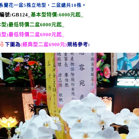
系蘭花一盆5株
立地型，
二盆總共10株。
編號:
GB124
_
基本型
特價:6
000
元起_
本型)最低
特價二盆6000元起_
典型)最低
特價二盆6900元起_
⇩
下圖為
(經典
型二盆690
0元
)
規格參考: