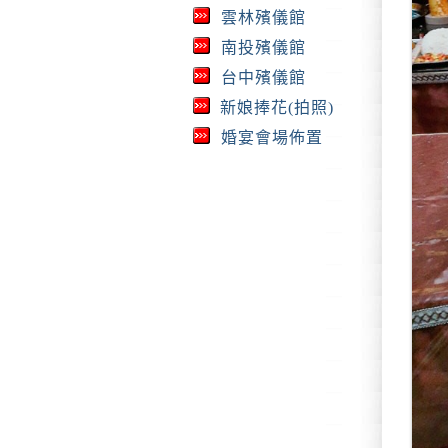
雲林殯儀館
南投殯儀館
台中殯儀館
新娘捧花(拍照)
婚宴會場佈置