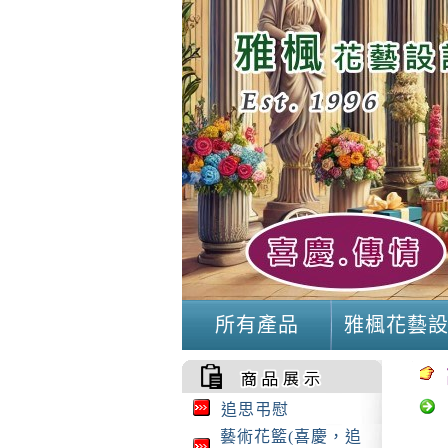
所有產品
雅楓花藝
追思弔慰
藝術花籃(喜慶，追