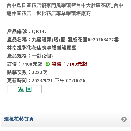
台中烏日區花店親家門風罐頭籃台中大肚區花店_台中
龍井區花店，彰化花店專業罐頭塔廠商
產品編號：QB147
產品名稱：九層罐頭(塔)籃_雅楓花藝0920768477雲
林南投彰化花店喪事禮儀罐頭籃
產品規格：一對(2個)
訂價：7400元起
特價：7100元起
點擊次數：2232次
更新時間：2023/9/21 下午 07:10:56
雅楓花藝首頁