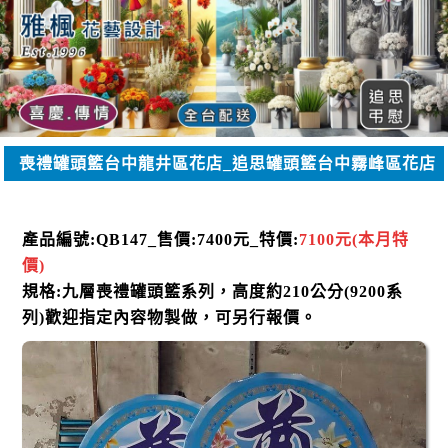
喪禮罐頭籃台中龍井區花店_追思罐頭籃台中霧峰區花店
送親戚過世飲料塔
產品編號:QB147
_
售
價:7400
元
_
特價:
7100
元
(本月特
價)
規格:九
層喪禮罐頭籃
系列，高度約210公分(9200系
列)
歡迎指定內容物製做，可另行報價
。