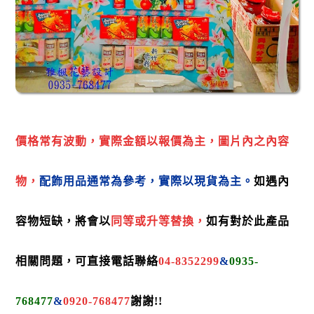
價格常有波動，實際金額以報價為主，
圖片內之內容
物，
配飾用品
通常為參考，
實際以現貨為主。
如遇內
容物短缺，將會以
同
等
或
升等
替換，
如有對於此
產品
相關
問題，可直接電話聯絡
04-8352299
&
0935-
768477
&
0920-768477
謝謝!
!