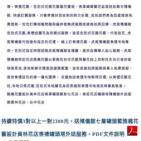
環、喪禮花籃、告別式花圈花籃蓮花寶塔、喪事蝴蝶蘭花盆栽送各縣市殯儀
館. 快速訂購服務，只需準備好您收到的對方訃聞_其他我們將為您處理與免
費諮詢，包含訂購相關問題與編排敬輓詞服務送達後拍照回傳，
虎尾
殯儀館
告別式花籃,喪禮送蘭花為您親切服務。
追思告別式花圈花籃，代客送花_
虎
尾
殯儀館可送達你指定的花禮。 線上訂喪禮花籃，
虎尾
殯儀館喪禮弔唁專
用。告別式指定時間送達
虎尾
殯儀館各禮廳，提供各種專人貼心服務。
虎尾
殯儀館附近花店雅楓花藝以素雅告別式花籃與蘭花送上您對往生先行者的敬
悼與思念,使用新鮮花禮直送服務範圍，並有送達拍照服務與專人免費諮詢，
是您喪禮送花的第一優先選擇。 全國急送喪禮弔唁慰問花禮, 以喪禮花籃花
柱,弔唁公祭花籃,告別式弔唁蘭花為您表達對喪禮弔唁或哀悼最高敬意。
雅楓花藝設計員林花店喪事罐頭籃彰化花店，南投花店罐頭塔殯儀館外送服
務雲林花店，台中花店
持續特價3對以上一對2300元，送殯儀館七層罐頭籃雅楓花
藝設計員林花店喪禮罐頭塔外送服務，PDF文件說明