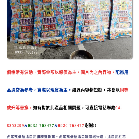
價格常有波動，實際金額以報價為主，
圖片內之內容物，
配飾用
品
通常為參考，
實際以現貨為主。
如遇內容物短缺，將會以
同
等
或
升等
替換，
如有對於此
產品相關
問題，可直接電話聯絡
04-
8352299
&
0935-768477
&
0920-768477
謝謝!
!
虎尾
殯儀館追思花禮精選推薦。
虎尾
殯儀館追思罐頭塔米塔、追思花柱花