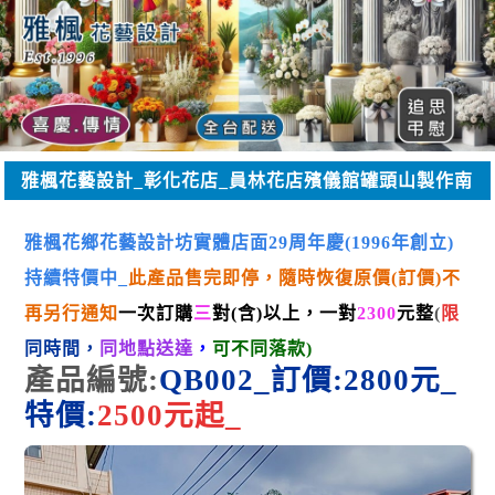
雅楓花藝設計_彰化花店_員林花店殯儀館罐頭山製作南
投花坊
雅楓花鄉花藝設計坊實體店面29周年慶(1996年創立)
持續特價中_
此產品售完即停，隨時恢復原價(訂價)不
再另行通知
一次訂購
三
對(含)以上，一對
2300
元整
(
限
同時間
，
同地點
送達
，
可不同落款
)
產
品
編號:
Q
B002
_
訂價:2800元
_
特價:
25
0
0
元起_