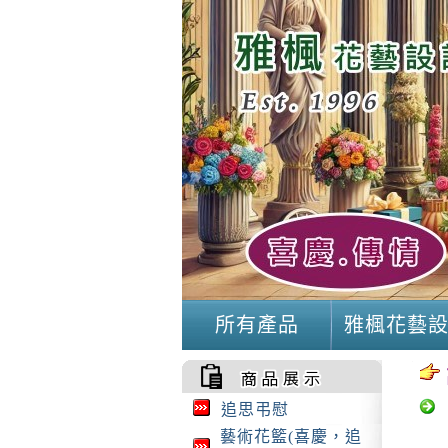
所有產品
雅楓花藝
追思弔慰
藝術花籃(喜慶，追