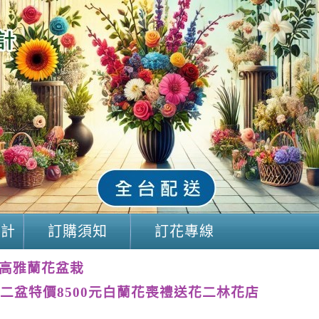
設計
訂購須知
訂花專線
高雅蘭花盆栽
二盆特價8500元白蘭花喪禮送花二林花店