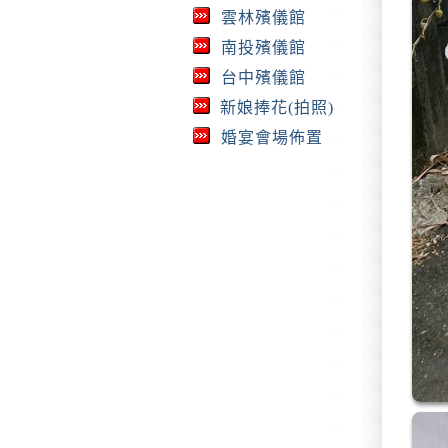
雲林殯儀館
南投殯儀館
台中殯儀館
新娘捧花(拍照)
婚宴會場佈置