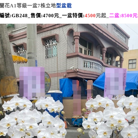
蘭花A1等級一盆7株立地
型盆栽
編號:GB248_
售價:4700元_一盆
特價:
4500
元起_
二盆:8500