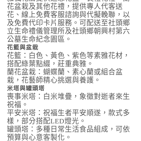
花盆栽及其他花禮，提供專人代客送
花、線上免費客服諮詢與代擬輓聯，以
及免費代印卡片服務。可配送至社頭鄉
立生命禮儀管理所及社頭鄉朝興村第六
公墓生命紀念園區。
花籃與盆栽
花籃：白色、黃色、紫色等素雅花材，
搭配綠葉點綴，莊重典雅。
蘭花盆栽：蝴蝶蘭、素心蘭或組合盆
栽，花藝師精心挑選與養護。
米塔與罐頭塔
喪事米塔：白米堆疊，象徵對逝者來生
祝福。
平安米塔：祝福生者平安順遂，款式多
樣，部分搭配LED燈光。
罐頭塔：多種日常生活食品組成，可依
預算與心意客製化。