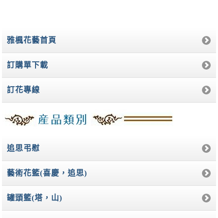
雅楓花藝首頁
訂購單下載
訂花專線
追思弔慰
藝術花籃(喜慶，追思)
罐頭籃(塔，山)