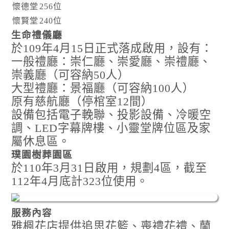
懷德堂
256位
懷賢堂
240位
生命禮儀廳
於109年4月15日正式落成啟用，設有：
一般禮廳：崇仁廳、崇愛廳、崇禮廳、
崇義廳（可容納50人）
大型禮廳：景福廳（可容納100人）
原有慈航廳（停棺室12間）
設備包括電子輓聯、投影設備、冷暖空
調、LED字幕牌樓、小靈堂牌位區及家
屬休息區。
璞園樹葬園區
於110年3月31日啟用，規劃4區，截至
112年4月底計323位使用。
服務內容
雅楓花店提供追思花籃、喪禮花禮、蘭