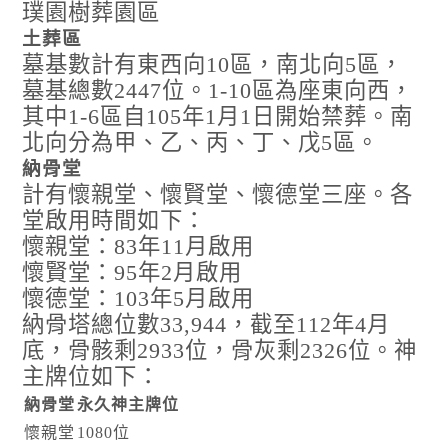
璞園樹葬園區
土葬區
墓基數計有東西向10區，南北向5區，
墓基總數2447位。1-10區為座東向西，
其中1-6區自105年1月1日開始禁葬。南
北向分為甲、乙、丙、丁、戊5區。
納骨堂
計有懷親堂、懷賢堂、懷德堂三座。各
堂啟用時間如下：
懷親堂：83年11月啟用
懷賢堂：95年2月啟用
懷德堂：103年5月啟用
納骨塔總位數33,944，截至112年4月
底，骨骸剩2933位，骨灰剩2326位。神
主牌位如下：
納骨堂
永久神主牌位
懷親堂
1080位