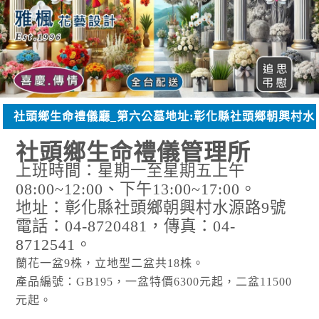
社頭鄉生命禮儀廳_第六公墓地址:彰化縣社頭鄉朝興村水
源路9號
社頭鄉生命禮儀管理所
上班時間：星期一至星期五上午
08:00~12:00、下午13:00~17:00。
地址：彰化縣社頭鄉朝興村水源路9號
電話：04-8720481，傳真：04-
8712541。
蘭花一盆9株，立地型二盆共18株。
產品編號：GB195，一盆特價6300元起，二盆11500
元起。