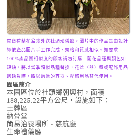
買喪禮蘭花盆栽外送社頭殯儀館，圖片中的作品是由設計
師依產品圖片手工作完成，規格和質感相似。如要求
100%產品圖相似度的顧客請勿訂購。蘭花品種與顏色如
短缺，將以當季類似品種替換，花盆（器）籃或配飾用品
遇缺貨時，將以適當的容器、配飾用品替代使用。
園區簡介
本園區位於社頭鄉朝興村，面積
188,225.22平方公尺，設施如下：
土葬區
納骨堂
簡易治喪場所 - 慈航廳
生命禮儀廳