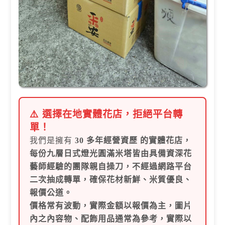
⚠️ 選擇在地實體花店，拒絕平台轉
單！
我們是擁有
30 多年經營資歷 的實體花店，
每份
九層日式燈光圓滿米塔皆由具備資深花
藝師經驗的團隊親自操刀，不經過網路平台
二次抽成轉單，確保花材新鮮、米質優良、
報價公道。
價格常有波動，實際金額以報價為主，圖片
內之內容物、配飾用品通常為參考，實際以