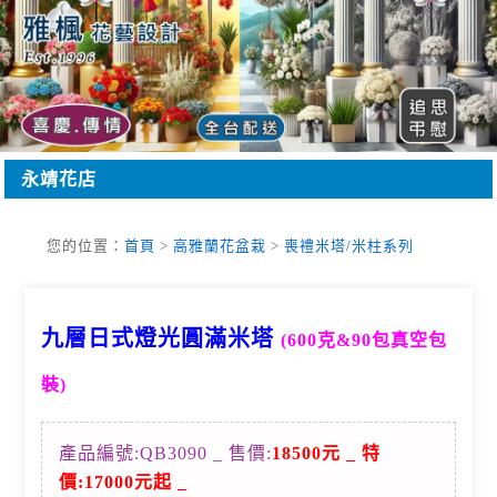
永靖花店
您的位置：
首頁
>
高雅蘭花盆栽
>
喪禮米塔/米柱系列
九層日式燈光圓滿米塔
(600克&90包真空包
裝)
產品編號:QB3090 _ 售價:
18500元 _ 特
價:
17000元起 _