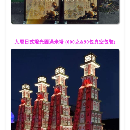
九層日式燈光圓滿米塔 (600克&90包真空包裝)