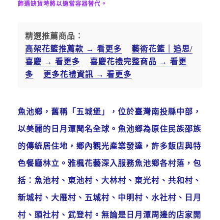
飾遇缺貨時將以適當容器替代。
精選推薦商品：
高架花籃推薦款 → 看更多
藝術花籃｜追思/
喜慶 → 看更多
喜慶花禮完整商品 → 看更
多
更多花禮資訊 → 看更多
魚池鄉，舊稱「五城堡」，位於臺灣南投縣中部，
以美麗的日月潭聞名全球。魚池鄉為原住民族邵族
的傳統居住地，鄉內觀光產業發達，許多飯店與特
色餐廳林立。雅楓花藝深入服務魚池鄉各村落，包
括：魚池村、東池村、大林村、東光村、共和村、
新城村、大雁村、五城村、中明村、水社村、日月
村、頭社村、武登村。無論是日月潭周邊的店家開