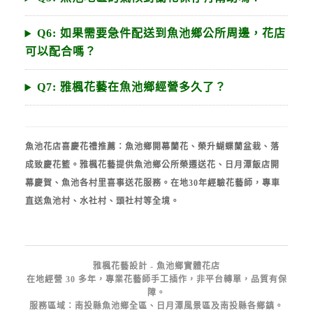
Q6: 如果需要急件配送到魚池鄉公所周邊，花店
可以配合嗎？
Q7: 雅楓花藝在魚池鄉經營多久了？
魚池花店喜慶花禮推薦：魚池鄉開幕蘭花、榮升蝴蝶蘭盆栽、落
成致慶花籃。雅楓花藝提供魚池鄉公所榮遷送花、日月潭飯店開
幕慶賀、魚池各村里喜事送花服務。在地30年經驗花藝師，專車
直送魚池村、水社村、頭社村等全境。
雅楓花藝設計 - 魚池鄉實體花店
在地經營 30 多年，專業花藝師手工插作，非平台轉單，品質有保
障。
服務區域：南投縣魚池鄉全區、日月潭風景區及南投縣各鄉鎮。