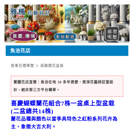
魚池花店
喜事花禮導覽
＞
高雅蘭花盆栽
實體花店直營：魚池在地 30 多年資歷，資深花藝師莊重設
計，絕非第三方平台轉單。
喜慶蝴蝶蘭花組合7株一盆桌上型盆栽
(二盆總共14株)
蘭花品種與顏色以當季具特色之紅粉系列花卉為
主，象徵大吉大利。