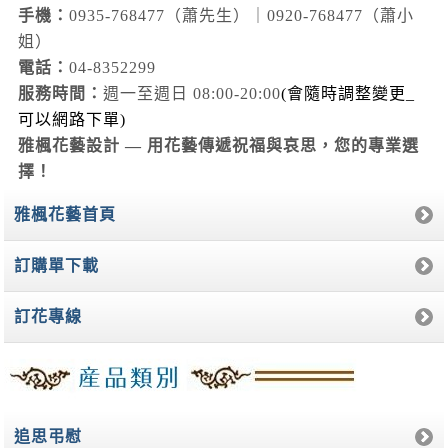
手機：
0935-768477（蕭先生）｜0920-768477（蕭小
姐）
電話：
04-8352299
服務時間：
週一至週日 08:00-20:00
(會隨時調整變更_
可以網路下單)
雅楓花藝設計 — 用花藝傳遞祝福與哀思，您的專業選
擇！
雅楓花藝首頁
訂購單下載
訂花專線
追思弔慰