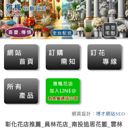
網頁設計︰
博才網站SEO
彰化花店推薦_員林花店_南投追思花籃_雲林