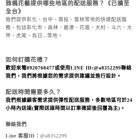
雅楓花藝提供哪些地區的配送服務？
《已擴至
全台》
我們提供彰化、台中、南投、雲林等地的快速配送服
務，包括彰化市、員林、鹿港、花壇、大村
、斗六
、大
甲
、虎尾
、烏日...
等地。
如何訂購花禮？
歡迎來電0920768477或使用LINE ID:@a8352299聯絡
我們，我們將根據您的需求提供建議並進行設計。
配送時間需要多久？
我們根據顧客需求提供彈性配送服務，多數地區可於24
小時內送達
(實際送達時間以訂單確認後回覆為主)
。
聯絡我們
Line 客服ID：
@a8352299