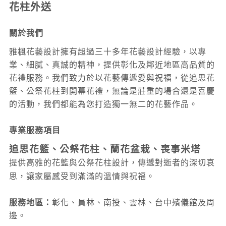
花柱外送
關於我們
雅楓花藝設計擁有超過三十多年花藝設計經驗，以專
業、細膩、真誠的精神，提供彰化及鄰近地區高品質的
花禮服務。我們致力於以花藝傳遞愛與祝福，從追思花
籃、公祭花柱到開幕花禮，無論是莊重的場合還是喜慶
的活動，我們都能為您打造獨一無二的花藝作品。
專業服務項目
追思花籃、公祭花柱、蘭花盆栽、喪事米塔
提供高雅的花籃與公祭花柱設計，傳遞對逝者的深切哀
思，讓家屬感受到滿滿的溫情與祝福。
服務地區：
彰化、員林、南投
、雲林
、台中
殯儀館及周
邊。