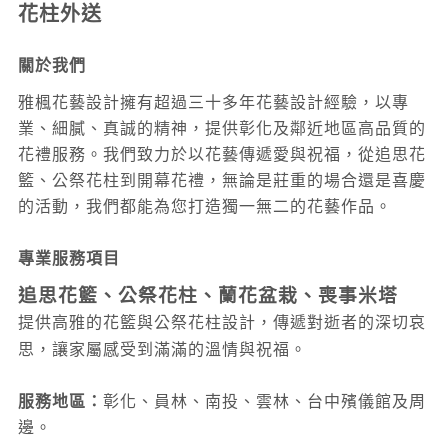
花柱外送
關於我們
雅楓花藝設計擁有超過三十多年花藝設計經驗，以專
業、細膩、真誠的精神，提供彰化及鄰近地區高品質的
花禮服務。我們致力於以花藝傳遞愛與祝福，從追思花
籃、公祭花柱到開幕花禮，無論是莊重的場合還是喜慶
的活動，我們都能為您打造獨一無二的花藝作品。
專業服務項目
追思花籃、公祭花柱、蘭花盆栽、喪事米塔
提供高雅的花籃與公祭花柱設計，傳遞對逝者的深切哀
思，讓家屬感受到滿滿的溫情與祝福。
服務地區：
彰化、員林、南投
、雲林
、台中
殯儀館及周
邊。