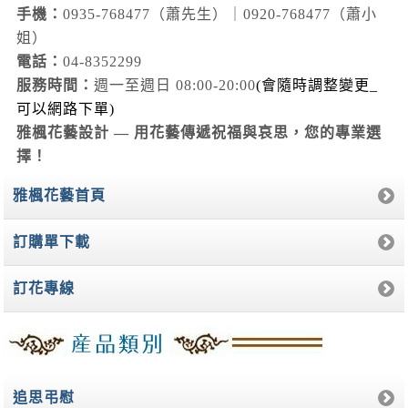
手機：
0935-768477（蕭先生）｜0920-768477（蕭小
姐）
電話：
04-8352299
服務時間：
週一至週日 08:00-20:00
(會隨時調整變更_
可以網路下單)
雅楓花藝設計 — 用花藝傳遞祝福與哀思，您的專業選
擇！
雅楓花藝首頁
訂購單下載
訂花專線
追思弔慰