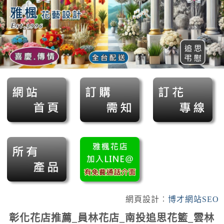
網頁設計︰
博才網站SEO
彰化花店推薦_員林花店_南投追思花籃_雲林