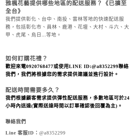
雅楓花藝提供哪些地區的配送服務？
《已擴至
全台》
我們提供彰化、台中、南投、雲林等地的快速配送服
務，包括彰化市、員林、鹿港、花壇、大村
、斗六
、大
甲
、虎尾
、烏日...
等地。
如何訂購花禮？
歡迎來電0920768477或使用LINE ID:@a8352299聯絡
我們，我們將根據您的需求提供建議並進行設計。
配送時間需要多久？
我們根據顧客需求提供彈性配送服務，多數地區可於24
小時內送達
(實際送達時間以訂單確認後回覆為主)
。
聯絡我們
Line 客服ID：
@a8352299