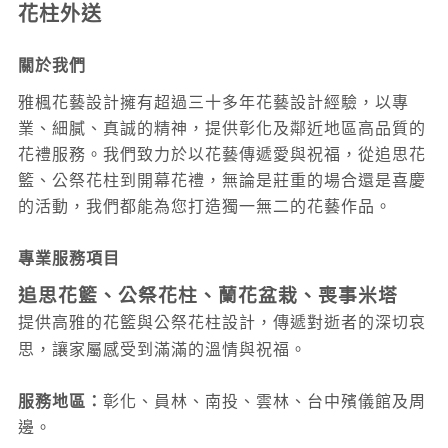
花柱外送
關於我們
雅楓花藝設計擁有超過三十多年花藝設計經驗，以專
業、細膩、真誠的精神，提供彰化及鄰近地區高品質的
花禮服務。我們致力於以花藝傳遞愛與祝福，從追思花
籃、公祭花柱到開幕花禮，無論是莊重的場合還是喜慶
的活動，我們都能為您打造獨一無二的花藝作品。
專業服務項目
追思花籃、公祭花柱、蘭花盆栽、喪事米塔
提供高雅的花籃與公祭花柱設計，傳遞對逝者的深切哀
思，讓家屬感受到滿滿的溫情與祝福。
服務地區：
彰化、員林、南投
、雲林
、台中
殯儀館及周
邊。