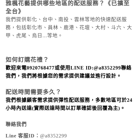
雅楓花藝提供哪些地區的配送服務？
《已擴至
全台》
我們提供彰化、台中、南投、雲林等地的快速配送服
務，包括彰化市、員林、鹿港、花壇、大村
、斗六
、大
甲
、虎尾
、烏日...
等地。
如何訂購花禮？
歡迎來電0920768477或使用LINE ID:@a8352299聯絡
我們，我們將根據您的需求提供建議並進行設計。
配送時間需要多久？
我們根據顧客需求提供彈性配送服務，多數地區可於24
小時內送達
(實際送達時間以訂單確認後回覆為主)
。
聯絡我們
Line 客服ID：
@a8352299