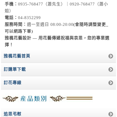
手機：
0935-768477（蕭先生）｜0920-768477（蕭小
姐）
電話：
04-8352299
服務時間：
週一至週日 08:00-20:00
(會隨時調整變更_
可以網路下單)
雅楓花藝設計 — 用花藝傳遞祝福與哀思，您的專業選
擇！
雅楓花藝首頁
訂購單下載
訂花專線
追思弔慰