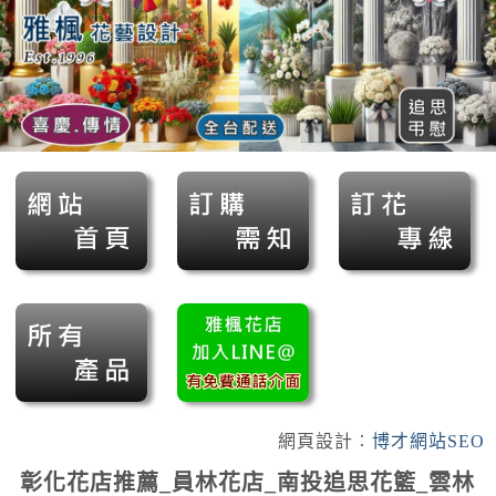
網頁設計︰
博才網站SEO
彰化花店推薦_員林花店_南投追思花籃_雲林