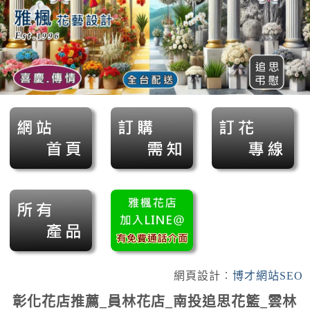
網頁設計︰
博才網站SEO
彰化花店推薦_員林花店_南投追思花籃_雲林