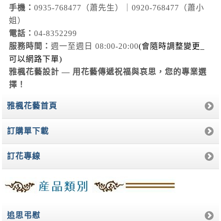
手機：
0935-768477（蕭先生）｜0920-768477（蕭小
姐）
電話：
04-8352299
服務時間：
週一至週日 08:00-20:00
(會隨時調整變更_
可以網路下單)
雅楓花藝設計 — 用花藝傳遞祝福與哀思，您的專業選
擇！
雅楓花藝首頁
訂購單下載
訂花專線
追思弔慰