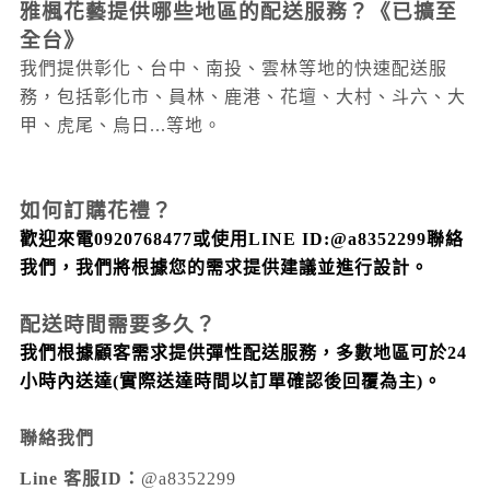
雅楓花藝提供哪些地區的配送服務？
《已擴至
全台》
我們提供彰化、台中、南投、雲林等地的快速配送服
務，包括彰化市、員林、鹿港、花壇、大村
、斗六
、大
甲
、虎尾
、烏日...
等地。
如何訂購花禮？
歡迎來電0920768477或使用LINE ID:@a8352299聯絡
我們，我們將根據您的需求提供建議並進行設計。
配送時間需要多久？
我們根據顧客需求提供彈性配送服務，多數地區可於24
小時內送達
(實際送達時間以訂單確認後回覆為主)
。
聯絡我們
Line 客服ID：
@a8352299