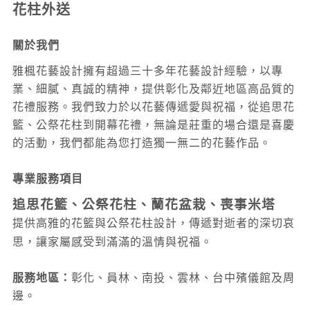
花柱外送
關於我們
雅楓花藝設計擁有超過三十多年花藝設計經驗，以專
業、細膩、真誠的精神，提供彰化及鄰近地區高品質的
花禮服務。我們致力於以花藝傳遞愛與祝福，從追思花
籃、公祭花柱到開幕花禮，無論是莊重的場合還是喜慶
的活動，我們都能為您打造獨一無二的花藝作品。
專業服務項目
追思花籃、公祭花柱、蘭花盆栽、喪事米塔
提供高雅的花籃與公祭花柱設計，傳遞對逝者的深切哀
思，讓家屬感受到滿滿的溫情與祝福。
服務地區：
彰化、員林、南投
、雲林
、台中
殯儀館及周
邊。