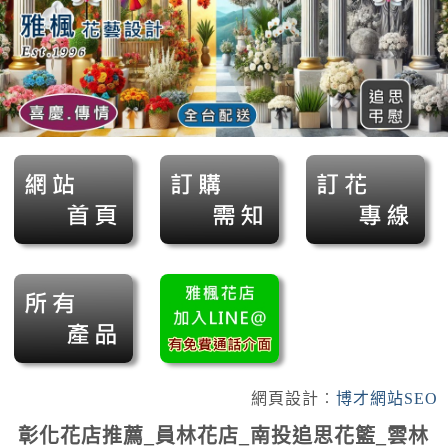
網頁設計︰
博才網站SEO
彰化花店推薦_員林花店_南投追思花籃_雲林