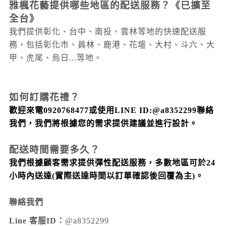
雅楓花藝提供哪些地區的配送服務？
《已擴至
全台》
我們提供彰化、台中、南投、雲林等地的快速配送服
務，包括彰化市、員林、鹿港、花壇、大村
、斗六
、大
甲
、虎尾
、烏日...
等地。
如何訂購花禮？
歡迎來電0920768477或使用LINE ID:@a8352299聯絡
我們，我們將根據您的需求提供建議並進行設計。
配送時間需要多久？
我們根據顧客需求提供彈性配送服務，多數地區可於24
小時內送達
(實際送達時間以訂單確認後回覆為主)
。
聯絡我們
Line 客服ID：
@a8352299