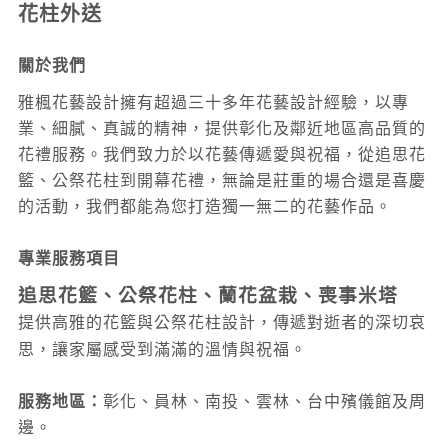
花柱外送
關於我們
雅楓花藝設計擁有超過三十多年花藝設計經驗，以專
業、細膩、真誠的精神，提供彰化及鄰近地區高品質的
花禮服務。我們致力於以花藝傳遞愛與祝福，從追思花
籃、公祭花柱到開幕花禮，無論是莊重的場合還是喜慶
的活動，我們都能為您打造獨一無二的花藝作品。
專業服務項目
追思花籃、公祭花柱、蘭花盆栽、喪事米塔
提供高雅的花籃與公祭花柱設計，傳遞對逝者的深切哀
思，讓家屬感受到滿滿的溫情與祝福。
服務地區：
彰化、員林、南投
、雲林
、台中
殯儀館及周
邊。