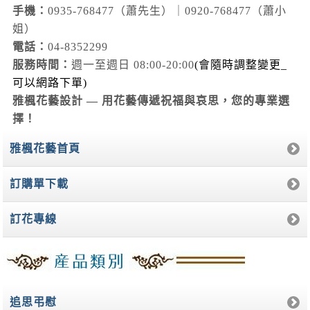
手機：
0935-768477（蕭先生）｜0920-768477（蕭小
姐）
電話：
04-8352299
服務時間：
週一至週日 08:00-20:00
(會隨時調整變更_
可以網路下單)
雅楓花藝設計 — 用花藝傳遞祝福與哀思，您的專業選
擇！
雅楓花藝首頁
訂購單下載
訂花專線
追思弔慰