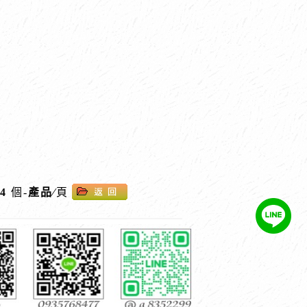
4
個-
產品
∕
頁