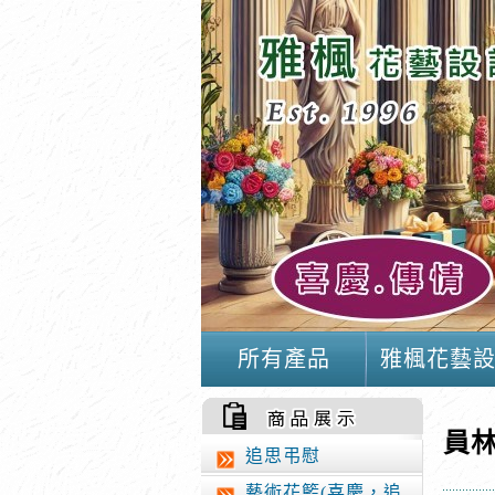
所有產品
雅楓花藝
員
88
追思弔慰
藝術花籃(喜慶，追