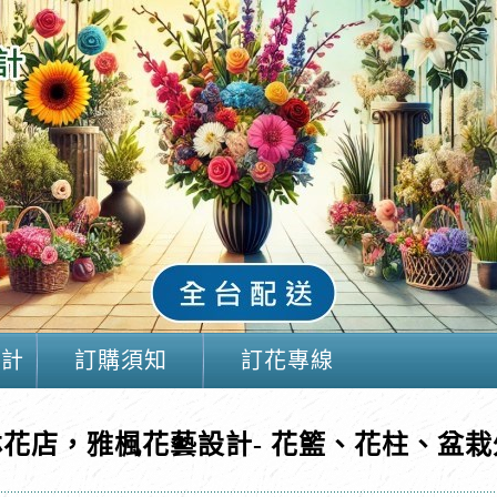
設計
訂購須知
訂花專線
林花店，雅楓花藝設計- 花籃、花柱、盆