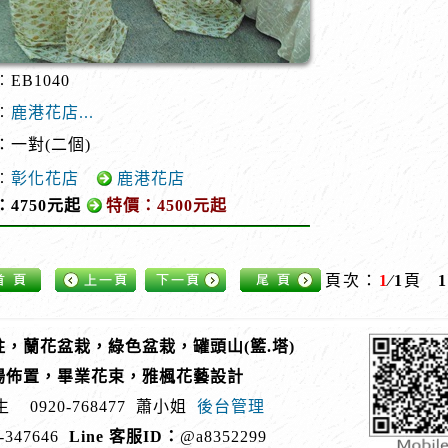
EB1040
︰
鹿港花店...
：一對(二個)
︰
彰化花店
鹿港花店
：4750元起
特價：4500元起
頁次：
1
∕1
頁
1
，蘭花盆栽，綠色盆栽，罐頭山(籃.塔)
場佈置，畢業花束，雅楓花藝設計
生
0920-768477
蕭小姐
後台管理
-347646
Line 客服ID：
@a8352299