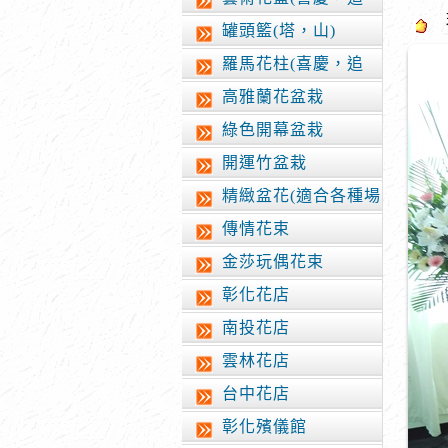
思)
罐頭籃(塔，山)
羅馬花柱(喜慶，追
思)
高雅蘭花盆栽
綠色開幕盆栽
開運竹盆栽
精緻盆花(適合各種場
合)
傳情花束
金莎玩偶花束
彰化花店
南投花店
雲林花店
台中花店
彰化殯儀館