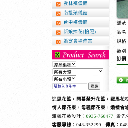
雲林殯儀館
南投殯儀館
台中殯儀館
編號︰
新娘捧花(拍照)
品名
婚宴會場佈置
規格
類別
訂價
追思花籃，開幕榮升花籃，羅馬花柱
情人節花束，母親節花束，婚禮會
雅楓花藝設計︰
0935-768477
蕭先
客服專線
：048-352299
傳真
：048