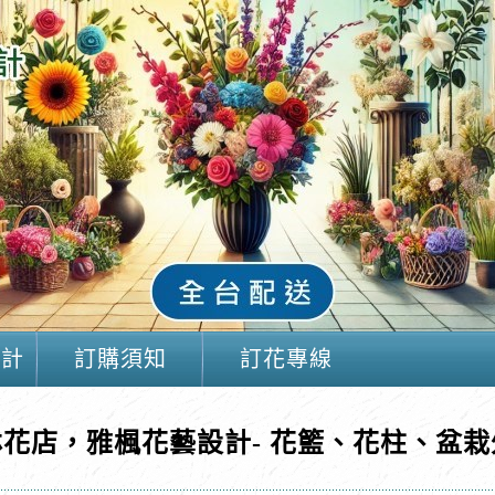
設計
訂購須知
訂花專線
林花店，雅楓花藝設計- 花籃、花柱、盆