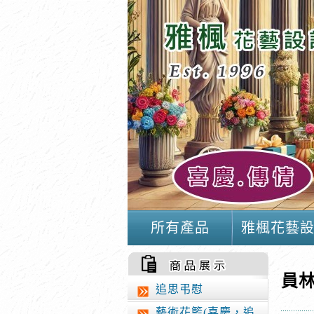
所有產品
雅楓花藝
員
88
追思弔慰
藝術花籃(喜慶，追