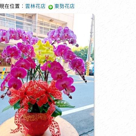
現在位置︰
雲林花店
東勢花店