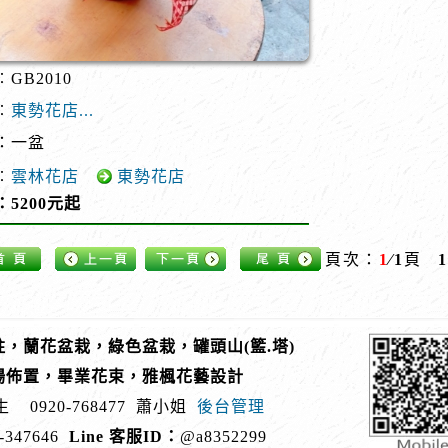
GB2010
︰
東勢花店...
：一盆
︰
雲林花店
東勢花店
：5200元起
頁次：
1
∕1
頁
1
，蘭花盆栽，綠色盆栽，罐頭山(籃.塔)
場佈置，畢業花束，雅楓花藝設計
生
0920-768477
蕭小姐
後台管理
-347646
Line 客服ID：
@a8352299