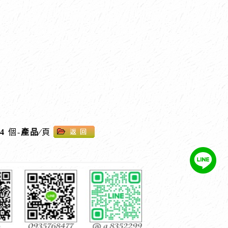
4
個-
產品
∕
頁