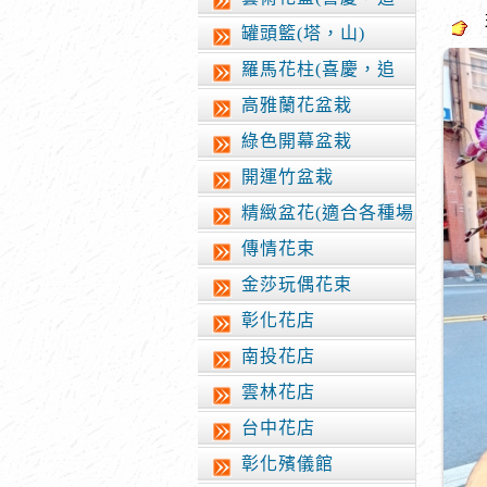
思)
罐頭籃(塔，山)
羅馬花柱(喜慶，追
思)
高雅蘭花盆栽
綠色開幕盆栽
開運竹盆栽
精緻盆花(適合各種場
合)
傳情花束
金莎玩偶花束
彰化花店
南投花店
雲林花店
台中花店
彰化殯儀館