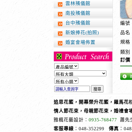
雲林殯儀館
南投殯儀館
台中殯儀館
編號︰
新娘捧花(拍照)
品名
規格
婚宴會場佈置
類別
訂價
追思花籃，開幕榮升花籃，羅馬花柱
情人節花束，母親節花束，婚禮會
雅楓花藝設計︰
0935-768477
蕭先
客服專線
：048-352299
傳真
：048