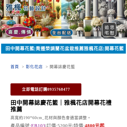
田中開幕花籃|喬遷榮調蘭花盆栽推薦雅楓花店|開幕花籃
彰化花店
首頁
彰化花店
開幕誌慶花籃
立即電話訂購0935768477
田中開幕誌慶花籃｜雅楓花店開幕花禮
推薦
高寬約190*60cm_花材與顏色會適當調整。
產品編號:
EB103
|訂價:5200元|特價:
4800元起