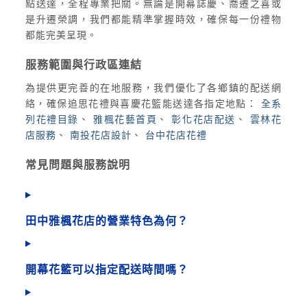
點送達，全程專業把關。無論是開幕誌慶、喬遷之喜或
是升遷榮調，我們都能精準掌握時效，確保每一份禮物
都能完美呈現。
服務範圍與行政區連結
為提供更完善的在地服務，我們優化了各鄉鎮的配送網
絡，確保追思花禮與喜慶花籃能送達各指定地點：
全系
列花禮目錄
、
雅楓花藝首頁
、
彰化花店配送
、
雲林花
店服務
、
南投花店設計
、
台中花店花禮
常見問題與服務說明
田中雅楓花店的營業特色為何？
開幕花籃可以指定配送時間嗎？