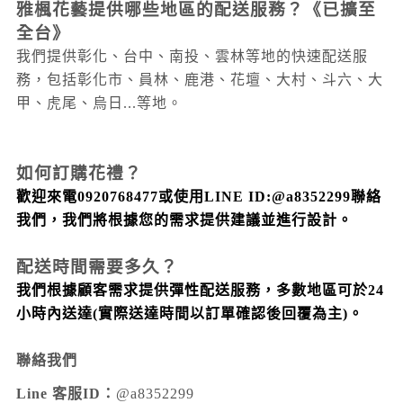
雅楓花藝提供哪些地區的配送服務？
《已擴至
全台》
我們提供彰化、台中、南投、雲林等地的快速配送服
務，包括彰化市、員林、鹿港、花壇、大村
、斗六
、大
甲
、虎尾
、烏日...
等地。
如何訂購花禮？
歡迎來電0920768477或使用LINE ID:@a8352299聯絡
我們，我們將根據您的需求提供建議並進行設計。
配送時間需要多久？
我們根據顧客需求提供彈性配送服務，多數地區可於24
小時內送達
(實際送達時間以訂單確認後回覆為主)
。
聯絡我們
Line 客服ID：
@a8352299