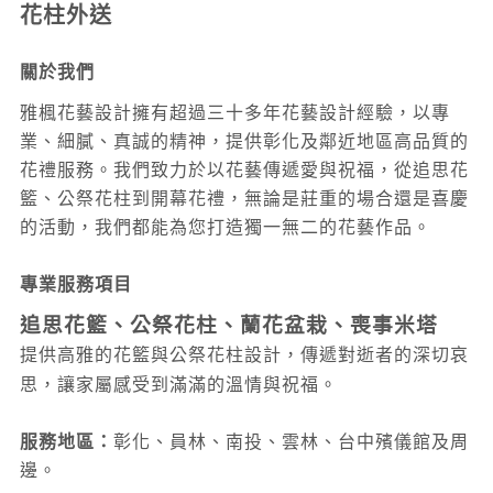
花柱外送
關於我們
雅楓花藝設計擁有超過三十多年花藝設計經驗，以專
業、細膩、真誠的精神，提供彰化及鄰近地區高品質的
花禮服務。我們致力於以花藝傳遞愛與祝福，從追思花
籃、公祭花柱到開幕花禮，無論是莊重的場合還是喜慶
的活動，我們都能為您打造獨一無二的花藝作品。
專業服務項目
追思花籃、公祭花柱、蘭花盆栽、喪事米塔
提供高雅的花籃與公祭花柱設計，傳遞對逝者的深切哀
思，讓家屬感受到滿滿的溫情與祝福。
服務地區：
彰化、員林、南投
、雲林
、台中
殯儀館及周
邊。