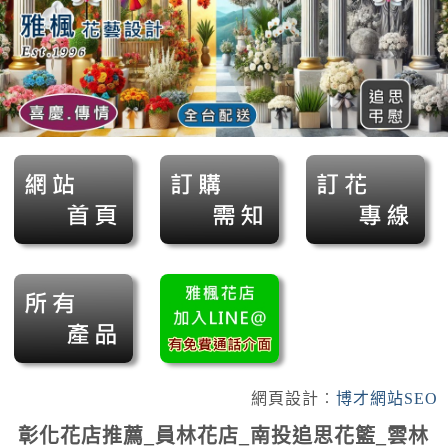
網頁設計︰
博才網站SEO
彰化花店推薦_員林花店_南投追思花籃_雲林