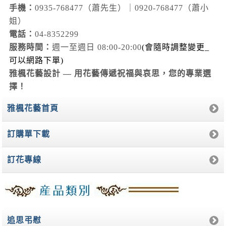
手機：
0935-768477（蕭先生）｜0920-768477（蕭小
姐）
電話：
04-8352299
服務時間：
週一至週日 08:00-20:00
(會隨時調整變更_
可以網路下單)
雅楓花藝設計 — 用花藝傳遞祝福與哀思，您的專業選
擇！
雅楓花藝首頁
訂購單下載
訂花專線
追思弔慰